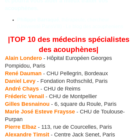
et pourra vous aider à mieux traiter vos
acouphènes.
Philippe Barraqué
, thérapeute, chercheur
(Université ParisVIII) -
Le blog des acoupheniens
|TOP 10 des médecins spécialistes
des acouphènes|
Alain Londero
- Hôpital Européen Georges
Pompidou, Paris
René Dauman
- CHU Pellegrin, Bordeaux
Daniel Levy
- Fondation Rothschild, Paris
André Chays
- CHU de Reims
Fréderic Venail
- CHU de Montpellier
Gilles Besnainou
- 6, square du Roule, Paris
Marie José Esteve Fraysse
- CHU de Toulouse-
Purpan
Pierre Elbaz
- 113, rue de Courcelles, Paris
Alexandre Timsit
- Centre Jack Senet, Paris