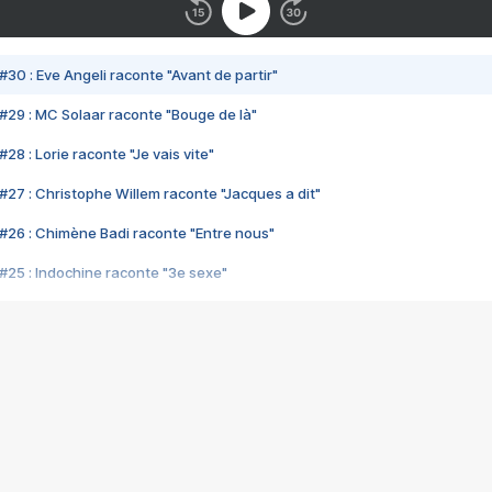
#30 : Eve Angeli raconte "Avant de partir"
#29 : MC Solaar raconte "Bouge de là"
28 : Lorie raconte "Je vais vite"
#27 : Christophe Willem raconte "Jacques a dit"
#26 : Chimène Badi raconte "Entre nous"
#25 : Indochine raconte "3e sexe"
#24 : Zaho raconte "C'est chelou"
#23 : Patrick Bruel raconte "Au café des délices"
#22 : Kyo raconte "Le chemin"
#21 : Nolwenn Leroy raconte "Cassé"
#20 : Patrick Hernandez raconte "Born to be alive"