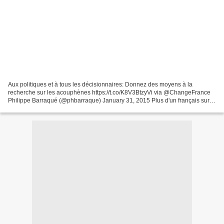
Aux politiques et à tous les décisionnaires: Donnez des moyens à la
recherche sur les acouphènes https://t.co/K8V3BtzyVi via @ChangeFrance
Philippe Barraqué (@phbarraque) January 31, 2015 Plus d'un français sur
quatre, selon les dernières estimations,...