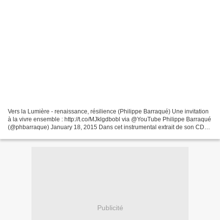
Vers la Lumière - renaissance, résilience (Philippe Barraqué) Une invitation
à la vivre ensemble : http://t.co/MJklgdbobl via @YouTube Philippe Barraqué
(@phbarraque) January 18, 2015 Dans cet instrumental extrait de son CD
'Chants thérapeutiques sacrés',...
Publicité