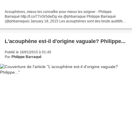
Acouphènes, mieux les connaître pour mieux les soigner - Philippe
Barraqué http://t.co/77nSr5dwDg via @phbarraque Philippe Barraqué
(@phbarraque) January 18, 2015 Les acouphènes sont des bruits auditifs
parasites qui se manifestent par des sifflements,...
L'acouphène est-il d'origine vaguale? Philippe...
Publié le 16/01/2015 à 01:45
Par
Philippe Barraqué