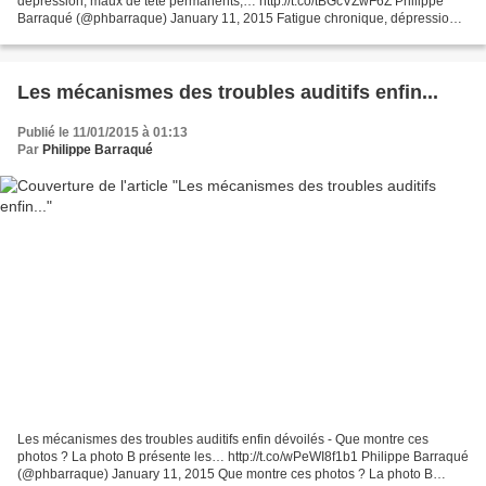
dépression, maux de tête permanents,… http://t.co/tBGcVZwF6Z Philippe
Barraqué (@phbarraque) January 11, 2015 Fatigue chronique, dépression,
maux de tête permanents, troubles visuels,...
Les mécanismes des troubles auditifs enfin...
Publié le 11/01/2015 à 01:13
Par
Philippe Barraqué
Les mécanismes des troubles auditifs enfin dévoilés - Que montre ces
photos ? La photo B présente les… http://t.co/wPeWI8f1b1 Philippe Barraqué
(@phbarraque) January 11, 2015 Que montre ces photos ? La photo B