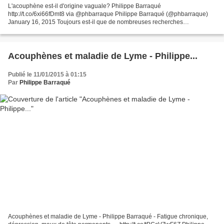
L'acouphène est-il d'origine vaguale? Philippe Barraqué
http://t.co/6xi66fDmt8 via @phbarraque Philippe Barraqué (@phbarraque)
January 16, 2015 Toujours est-il que de nombreuses recherches
scientifiques vont en ce sens. On sait que le nerf vague qui se...
Acouphènes et maladie de Lyme - Philippe...
Publié le 11/01/2015 à 01:15
Par
Philippe Barraqué
Acouphènes et maladie de Lyme - Philippe Barraqué - Fatigue chronique,