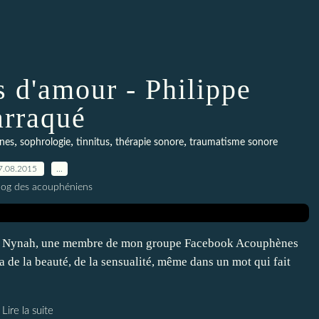
 d'amour - Philippe
rraqué
,
,
,
,
nes
sophrologie
tinnitus
thérapie sonore
traumatisme sonore
7.08.2015
…
blog des acouphéniens
e par Nynah, une membre de mon groupe Facebook Acouphènes
y a de la beauté, de la sensualité, même dans un mot qui fait
Lire la suite