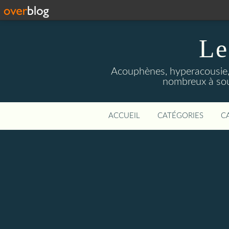
Le
Acouphènes, hyperacousie, 
nombreux à souf
ACCUEIL
CATÉGORIES
C