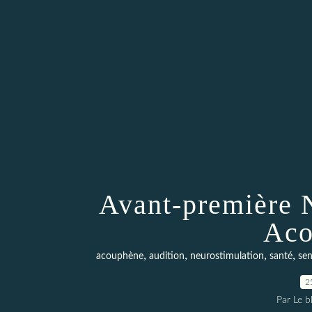
Avant-première 
Aco
,
,
,
,
acouphène
audition
neurostimulation
santé
sen
2
Par Le 