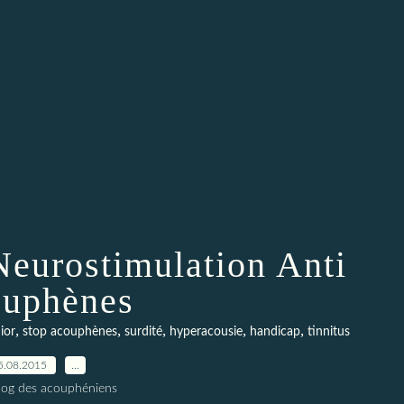
Neurostimulation Anti
uphènes
,
,
,
,
,
ior
stop acouphènes
surdité
hyperacousie
handicap
tinnitus
5.08.2015
…
blog des acouphéniens