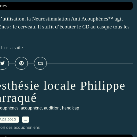
d’utilisation, la Neurostimulation Anti Acouphènes™ agit
es : le cerveau. Il suffit d’écouter le CD au casque tous les
Lire la suite
sthésie locale Philippe
rraqué
,
,
,
couphènes
acouphène
audition
handicap
9.08.2015
…
blog des acouphéniens