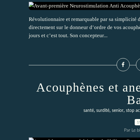
Révolutionnaire et remarquable par sa simplicité 
directement sur le donneur d’ordre de vos acouphèn
jours et c’est tout. Son concepteur...
Acouphènes et ane
Ba
,
,
,
santé
surdité
senior
stop a
1
Par Le 