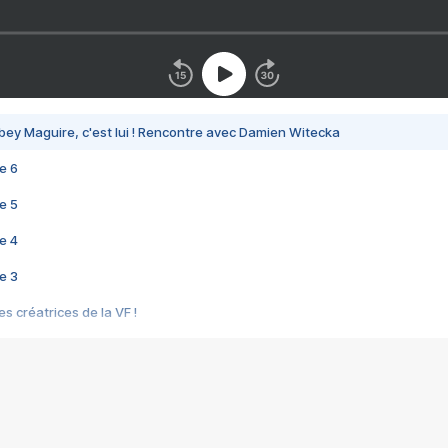
bey Maguire, c'est lui ! Rencontre avec Damien Witecka
e 6
e 5
e 4
e 3
s créatrices de la VF !
e 2
e 1
e Mektoub My Love arrive enfin ! Rencontre avec Shaïn Boumedine et Sal