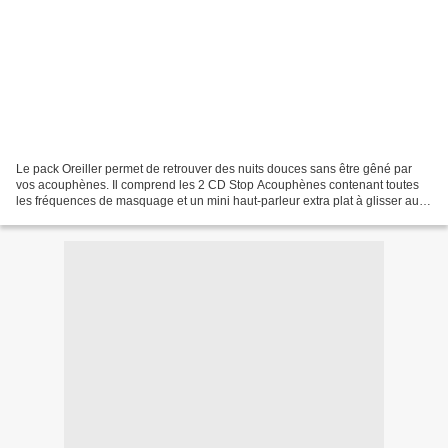
Le pack Oreiller permet de retrouver des nuits douces sans être gêné par
vos acouphènes. Il comprend les 2 CD Stop Acouphènes contenant toutes
les fréquences de masquage et un mini haut-parleur extra plat à glisser au
fond de votre oreiller. Ce pack a...