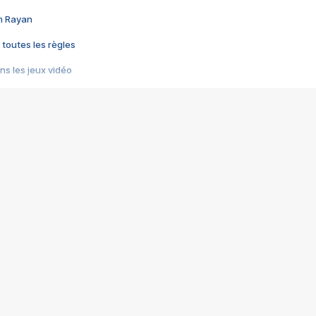
im Rayan
 toutes les règles
s les jeux vidéo
us choquant de Rockstar ? - Le scandale BULLY
e plus moche de Steam
du RÊVE tourne au CAUCHEMAR
pendant 8 heures
it… à tort
umiliés par un jeu vidéo
ire - Final Fantasy 8
ti un empire - Age of Empires
story DOFUS