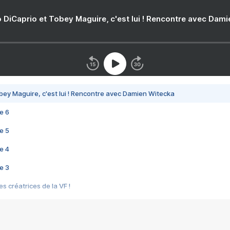
 DiCaprio et Tobey Maguire, c'est lui ! Rencontre avec Dam
bey Maguire, c'est lui ! Rencontre avec Damien Witecka
e 6
e 5
e 4
e 3
s créatrices de la VF !
e 2
e 1