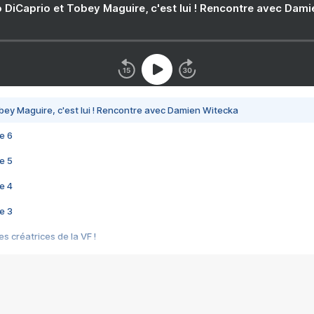
 DiCaprio et Tobey Maguire, c'est lui ! Rencontre avec Dam
bey Maguire, c'est lui ! Rencontre avec Damien Witecka
e 6
e 5
e 4
e 3
s créatrices de la VF !
e 2
e 1
e Mektoub My Love arrive enfin ! Rencontre avec Shaïn Boumedine et Sal