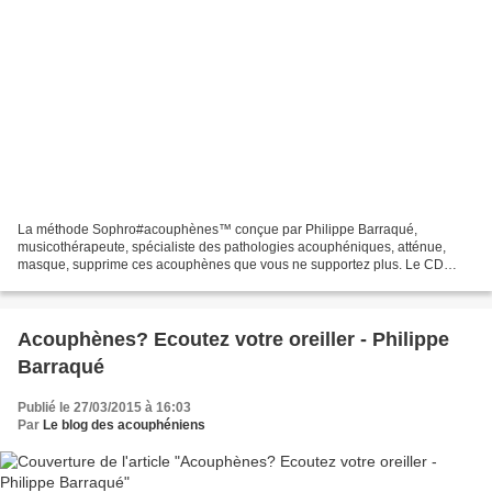
La méthode Sophro#acouphènes™ conçue par Philippe Barraqué,
musicothérapeute, spécialiste des pathologies acouphéniques, atténue,
masque, supprime ces acouphènes que vous ne supportez plus. Le CD
Sophro#Acouphènes™ réunit pour la première fois les techniques...
Acouphènes? Ecoutez votre oreiller - Philippe
Barraqué
Publié le 27/03/2015 à 16:03
Par
Le blog des acouphéniens