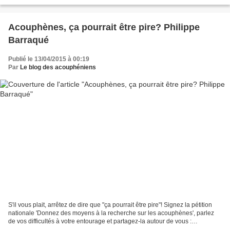
localisés dans le cerveau...
Acouphènes, ça pourrait être pire? Philippe
Barraqué
Publié le 13/04/2015 à 00:19
Par
Le blog des acouphéniens
S'il vous plait, arrêtez de dire que "ça pourrait être pire"! Signez la pétition
nationale 'Donnez des moyens à la recherche sur les acouphènes', parlez
de vos difficultés à votre entourage et partagez-la autour de vous :
https://www.change.org/p/aux-politiques-et-%C3%A0-tous-les-